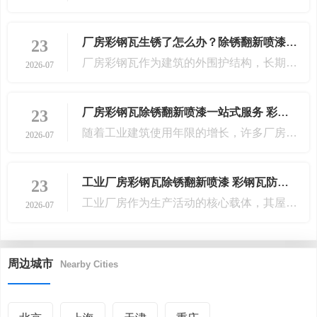
厂房彩钢瓦生锈了怎么办？除锈翻新喷漆施工全攻略
23
厂房彩钢瓦作为建筑的外围护结构，长期经受风吹日晒、雨雪侵蚀，极易出现生锈腐蚀现象。若不及时处理，不仅影响厂房外观，更会导致漏水甚至结构安
2026-07
厂房彩钢瓦除锈翻新喷漆一站式服务 彩钢瓦翻新工程承包商
23
随着工业建筑使用年限的增长，许多厂房的屋面彩钢瓦长期暴露在自然环境中，经受风吹雨打、日晒雨淋及工业大气的侵蚀，逐渐出现锈蚀、涂层剥落甚至
2026-07
工业厂房彩钢瓦除锈翻新喷漆 彩钢瓦防腐翻新质保服务
23
工业厂房作为生产活动的核心载体，其屋面与墙面通常采用彩钢瓦进行覆盖。然而，长期暴露于风吹日晒、雨水侵蚀及工业废气环境中，彩钢瓦极易出现锈
2026-07
周边城市
Nearby Cities