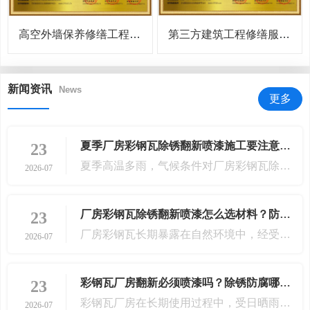
高空外墙保养修缮工程服务企业资质（一级）证书完整解读
第三方建筑工程修缮服务企业资质证书
新闻资讯
News
更多
夏季厂房彩钢瓦除锈翻新喷漆施工要注意什么？
23
夏季高温多雨，气候条件对厂房彩钢瓦除锈翻新喷漆施工提出了特殊要求。为确保工程质量和施工安全，必须针对季节特点制定详细的施工方案并严格执行
2026-07
厂房彩钢瓦除锈翻新喷漆怎么选材料？防腐漆选购指南
23
厂房彩钢瓦长期暴露在自然环境中，经受风吹雨打、日晒雨淋以及工业大气侵蚀，极易出现锈蚀、涂层剥落甚至漏水现象。进行除锈翻新喷漆时，材料的选择直接决定了后续的防护效
2026-07
彩钢瓦厂房翻新必须喷漆吗？除锈防腐哪种方式效果好
23
彩钢瓦厂房在长期使用过程中，受日晒雨淋、工业废气及温湿度变化影响，容易出现锈蚀、漏水及涂层剥落等问题。面对厂房翻新，许多管理者会产生疑问
2026-07